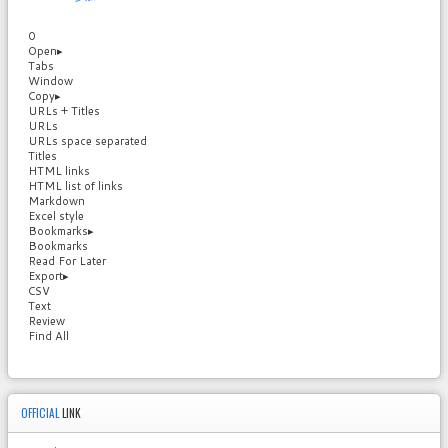
0
Open
▸
Tabs
Window
Copy
▸
URLs + Titles
URLs
URLs space separated
Titles
HTML links
HTML list of links
Markdown
Excel style
Bookmarks
▸
Bookmarks
Read For Later
Export
▸
CSV
Text
Review
Find All
OFFICIAL
LINK