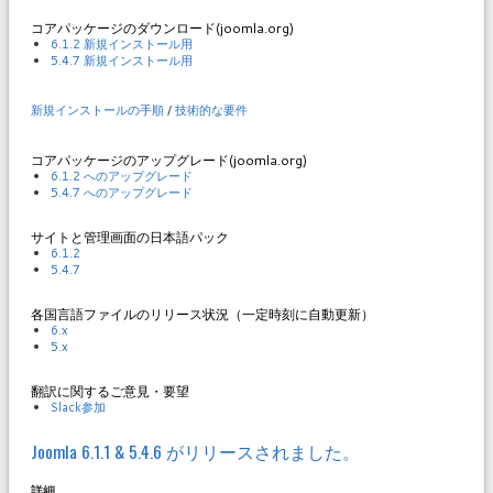
コアパッケージのダウンロード(joomla.org)
6.1.2 新規インストール用
5.4.7 新規インストール用
新規インストールの手順
/
技術的な要件
コアパッケージのアップグレード(joomla.org)
6.1.2 へのアップグレード
5.4.7 へのアップグレード
サイトと管理画面の日本語パック
6.1.2
5.4.7
各国言語ファイルのリリース状況（一定時刻に自動更新）
6.x
5.x
翻訳に関するご意見・要望
Slack参加
Joomla 6.1.1 & 5.4.6 がリリースされました。
詳細