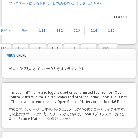
アップデートによる不具合、日本語訳のおかしい所はこちらへ
119 / 120
最初へ
前へ
111
112
113
114
115
116
117
118
119
120
次へ
最後へ
WHO'S
ONLINE
ゲスト 3423人 と メンバー0人 がオンラインです
The Joomla!™ name and logo is used under a limited license from Open
Source Matters in the United States and other countries. joomla.jp is not
affiliated with or endorsed by Open Source Matters or the Joomla! Project.
本家コアパッケージ+日本語パックはJoomlaの非公式なローカライズ版です。
この版のサポートは作成したチームからのみで、Joomlaプロジェクトおよび
Open Source Matters では保証しません。