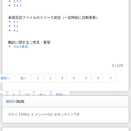
6.0.3
5.4.3
各国言語ファイルのリリース状況（一定時刻に自動更新）
6.x
5.x
4.x
翻訳に関するご意見・要望
Slack参加
3 / 120
最初へ
前へ
1
2
3
4
5
6
7
8
9
10
次へ
最後へ
WHO'S
ONLINE
ゲスト 1500人 と メンバー0人 がオンラインです