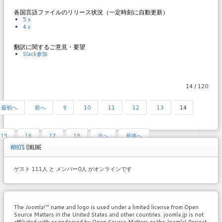
各国言語ファイルのリリース状況（一定時刻に自動更新）
5.x
4.x
翻訳に関するご意見・要望
Slack参加
14 / 120
最初へ
前へ
9
10
11
12
13
14
15
16
17
18
次へ
最後へ
WHO'S
ONLINE
ゲスト 111人 と メンバー0人 がオンラインです
The Joomla!™ name and logo is used under a limited license from Open
Source Matters in the United States and other countries. joomla.jp is not