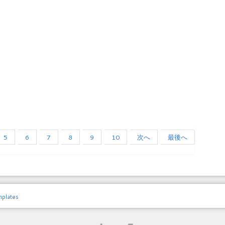
5
6
7
8
9
10
次へ
最後へ
mplates