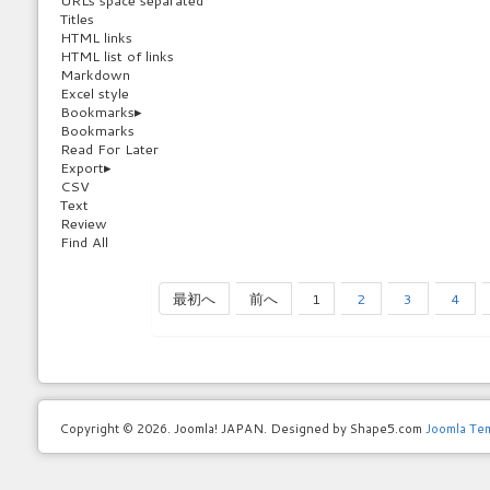
URLs space separated
Titles
HTML links
HTML list of links
Markdown
Excel style
Bookmarks
▸
Bookmarks
Read For Later
Export
▸
CSV
Text
Review
Find All
最初へ
前へ
1
2
3
4
Copyright © 2026. Joomla! JAPAN. Designed by Shape5.com
Joomla Te