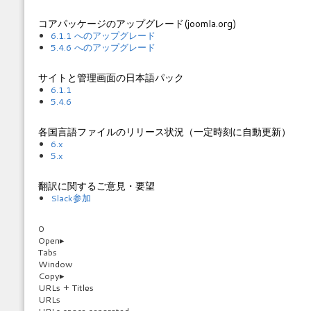
コアパッケージのアップグレード(joomla.org)
6.1.1 へのアップグレード
5.4.6 へのアップグレード
サイトと管理画面の日本語パック
6.1.1
5.4.6
各国言語ファイルのリリース状況（一定時刻に自動更新）
6.x
5.x
翻訳に関するご意見・要望
Slack参加
0
Open
▸
Tabs
Window
Copy
▸
URLs + Titles
URLs