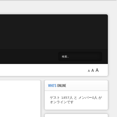
A
A
A
WHO'S
ONLINE
ゲスト 1857人 と メンバー0人 が
オンラインです