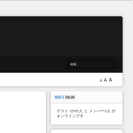
A
A
A
WHO'S
ONLINE
ゲスト 2595人 と メンバー0人 が
オンラインです