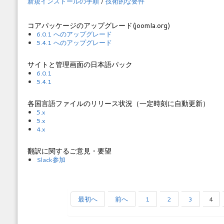
新規インストールの手順
/
技術的な要件
コアパッケージのアップグレード(joomla.org)
6.0.1 へのアップグレード
5.4.1 へのアップグレード
サイトと管理画面の日本語パック
6.0.1
5.4.1
各国言語ファイルのリリース状況（一定時刻に自動更新）
5.x
5.x
4.x
翻訳に関するご意見・要望
Slack参加
最初へ
前へ
1
2
3
4