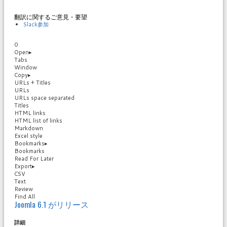
翻訳に関するご意見・要望
Slack参加
0
Open
▸
Tabs
Window
Copy
▸
URLs + Titles
URLs
URLs space separated
Titles
HTML links
HTML list of links
Markdown
Excel style
Bookmarks
▸
Bookmarks
Read For Later
Export
▸
CSV
Text
Review
Find All
Joomla 6.1 がリリース
詳細