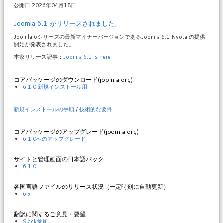
公開日:2026年04月18日
Joomla 6.1 がリリースされました。
Joomla 6シリーズの最新マイナーバージョンであるJoomla 6.1 Nyota の提供
開始が発表されました。
本家リリース記事：
Joomla 6.1 is here!
コアパッケージのダウンロード(joomla.org)
6.1.0 新規インストール用
新規インストールの手順
/
技術的な要件
コアパッケージのアップグレード(joomla.org)
6.1.0へのアップグレード
サイトと管理画面の日本語パック
6.1.0
各国言語ファイルのリリース状況（一定時刻に自動更新）
6.x
翻訳に関するご意見・要望
Slack参加