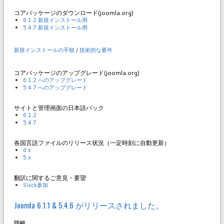
コアパッケージのダウンロード(joomla.org)
6.1.2 新規インストール用
5.4.7 新規インストール用
新規インストールの手順
/
技術的な要件
コアパッケージのアップグレード(joomla.org)
6.1.2 へのアップグレード
5.4.7 へのアップグレード
サイトと管理画面の日本語パック
6.1.2
5.4.7
各国言語ファイルのリリース状況（一定時刻に自動更新）
6.x
5.x
翻訳に関するご意見・要望
Slack参加
Joomla 6.1.1 & 5.4.6 がリリースされました。
詳細