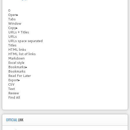
0
Open
▸
Tabs
Window
Copy
▸
URLs + Titles
URLs
URLs space separated
Titles
HTML links
HTML list of links
Markdown
Excel style
Bookmarks
▸
Bookmarks
Read For Later
Export
▸
CSV
Text
Review
Find All
OFFICIAL
LINK