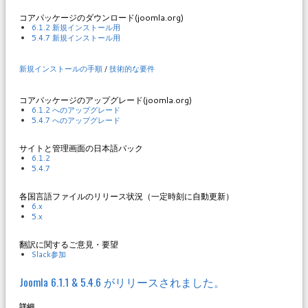
コアパッケージのダウンロード(joomla.org)
6.1.2 新規インストール用
5.4.7 新規インストール用
新規インストールの手順
/
技術的な要件
コアパッケージのアップグレード(joomla.org)
6.1.2 へのアップグレード
5.4.7 へのアップグレード
サイトと管理画面の日本語パック
6.1.2
5.4.7
各国言語ファイルのリリース状況（一定時刻に自動更新）
6.x
5.x
翻訳に関するご意見・要望
Slack参加
Joomla 6.1.1 & 5.4.6 がリリースされました。
詳細