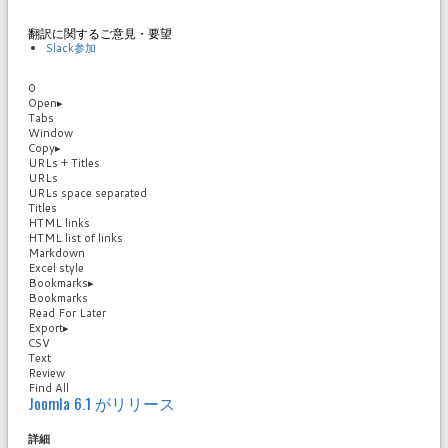
翻訳に関するご意見・要望
Slack参加
0
Open
▸
Tabs
Window
Copy
▸
URLs + Titles
URLs
URLs space separated
Titles
HTML links
HTML list of links
Markdown
Excel style
Bookmarks
▸
Bookmarks
Read For Later
Export
▸
CSV
Text
Review
Find All
Joomla 6.1 がリリース
詳細