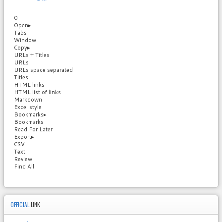
0
Open
▸
Tabs
Window
Copy
▸
URLs + Titles
URLs
URLs space separated
Titles
HTML links
HTML list of links
Markdown
Excel style
Bookmarks
▸
Bookmarks
Read For Later
Export
▸
CSV
Text
Review
Find All
OFFICIAL
LINK