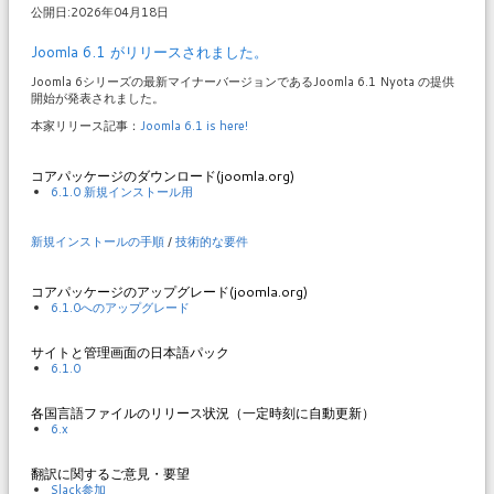
公開日:2026年04月18日
Joomla 6.1 がリリースされました。
Joomla 6シリーズの最新マイナーバージョンであるJoomla 6.1 Nyota の提供
開始が発表されました。
本家リリース記事：
Joomla 6.1 is here!
コアパッケージのダウンロード(joomla.org)
6.1.0 新規インストール用
新規インストールの手順
/
技術的な要件
コアパッケージのアップグレード(joomla.org)
6.1.0へのアップグレード
サイトと管理画面の日本語パック
6.1.0
各国言語ファイルのリリース状況（一定時刻に自動更新）
6.x
翻訳に関するご意見・要望
Slack参加