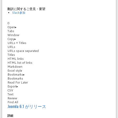
翻訳に関するご意見・要望
Slack参加
0
Open
▸
Tabs
Window
Copy
▸
URLs + Titles
URLs
URLs space separated
Titles
HTML links
HTML list of links
Markdown
Excel style
Bookmarks
▸
Bookmarks
Read For Later
Export
▸
CSV
Text
Review
Find All
Joomla 6.1 がリリース
詳細