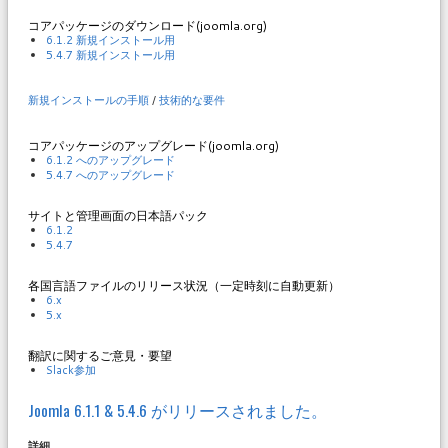
コアパッケージのダウンロード(joomla.org)
6.1.2 新規インストール用
5.4.7 新規インストール用
新規インストールの手順
/
技術的な要件
コアパッケージのアップグレード(joomla.org)
6.1.2 へのアップグレード
5.4.7 へのアップグレード
サイトと管理画面の日本語パック
6.1.2
5.4.7
各国言語ファイルのリリース状況（一定時刻に自動更新）
6.x
5.x
翻訳に関するご意見・要望
Slack参加
Joomla 6.1.1 & 5.4.6 がリリースされました。
詳細