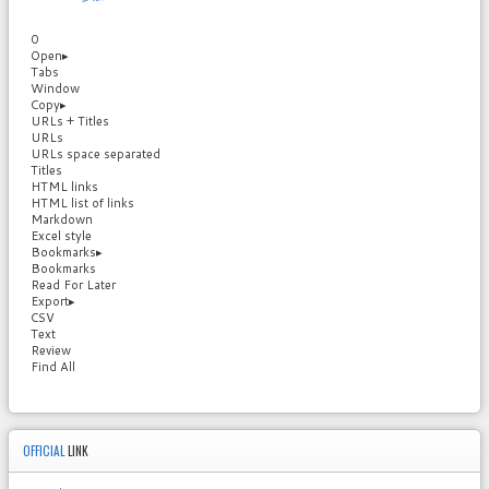
0
Open
▸
Tabs
Window
Copy
▸
URLs + Titles
URLs
URLs space separated
Titles
HTML links
HTML list of links
Markdown
Excel style
Bookmarks
▸
Bookmarks
Read For Later
Export
▸
CSV
Text
Review
Find All
OFFICIAL
LINK