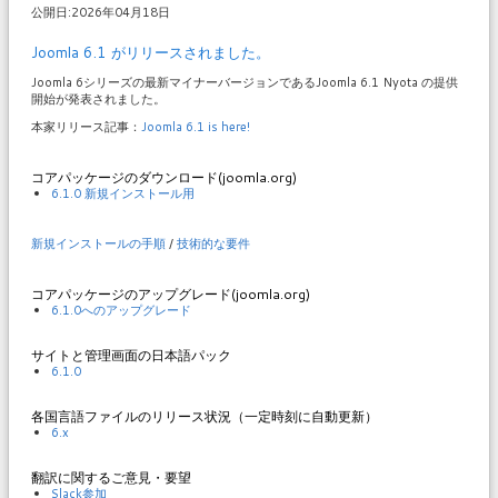
公開日:2026年04月18日
Joomla 6.1 がリリースされました。
Joomla 6シリーズの最新マイナーバージョンであるJoomla 6.1 Nyota の提供
開始が発表されました。
本家リリース記事：
Joomla 6.1 is here!
コアパッケージのダウンロード(joomla.org)
6.1.0 新規インストール用
新規インストールの手順
/
技術的な要件
コアパッケージのアップグレード(joomla.org)
6.1.0へのアップグレード
サイトと管理画面の日本語パック
6.1.0
各国言語ファイルのリリース状況（一定時刻に自動更新）
6.x
翻訳に関するご意見・要望
Slack参加