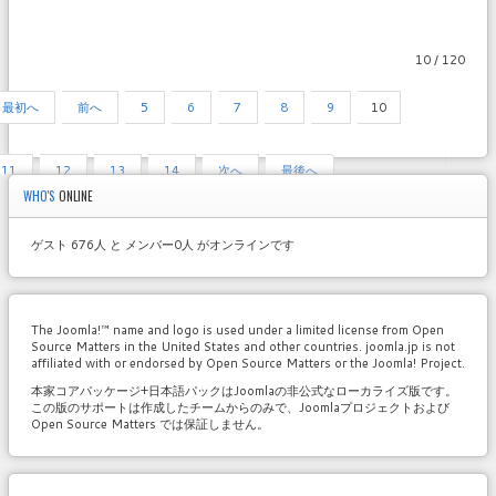
10 / 120
最初へ
前へ
5
6
7
8
9
10
11
12
13
14
次へ
最後へ
WHO'S
ONLINE
ゲスト 676人 と メンバー0人 がオンラインです
The Joomla!™ name and logo is used under a limited license from Open
Source Matters in the United States and other countries. joomla.jp is not
affiliated with or endorsed by Open Source Matters or the Joomla! Project.
本家コアパッケージ+日本語パックはJoomlaの非公式なローカライズ版です。
この版のサポートは作成したチームからのみで、Joomlaプロジェクトおよび
Open Source Matters では保証しません。