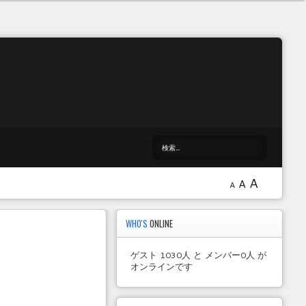
A
A
A
WHO'S
ONLINE
ゲスト 1030人 と メンバー0人 が
オンラインです