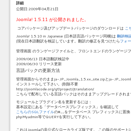
詳細
公開日:2009年04月21日
Joomla! 1.5.11 が公開されました。
コアパッケージ及びアップデートパッケージのダウンロードは
こ
Joomla! 1.5.10 in Japanese (日本語言語パッケージ同梱)は
翻訳検
(現在日本語翻訳を検証しています。翻訳の修正を見つけたら
フォ
管理画面 のランゲージファイルと、フロントエンドのランゲージ
2009/06/13 日本語翻訳検証中
2009/06/30 リリース更新
言語パックの更新方法
管理画面からそのままja-JP_Joomla_1.5.xx_site.zipとja-JP_Jooml
インストールして下さい。(削除不要
http://joomlacode.org/gf/project/jtranslation/
こちらで配布している言語パックはそのままアップグレードされま
モジュールとプラグイン名を更新するには：
基本設定にある「
データベースプレフィックス」を確認して
こちらのSQLファイル
の#__を
データベース プレフィックスに置換
phpMyadmin等でQUERYを実行して下さい。
これはJoomlaの非公式なローカライズ版です。 この版のサポートは作成し