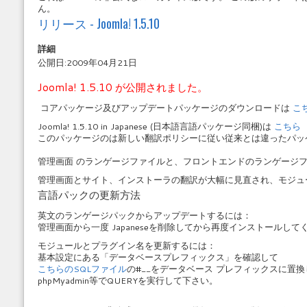
ん。
リリース - Joomla! 1.5.10
詳細
公開日:2009年04月21日
Joomla! 1.5.10 が公開されました。
コアパッケージ及びアップデートパッケージのダウンロードは
こ
Joomla! 1.5.10 in Japanese (日本語言語パッケージ同梱)は
こちら
このパッケージのは新しい翻訳ポリシーに従い従来とは違ったパッ
管理画面 のランゲージファイルと、フロントエンドのランゲージ
管理画面とサイト、インストーラの翻訳が大幅に見直され、モジュ
言語パックの更新方法
英文のランゲージパックからアップデートするには：
管理画面から一度 Japaneseを削除してから再度インストールして
モジュールとプラグイン名を更新するには：
基本設定にある「
データベースプレフィックス」を確認して
こちらのSQLファイル
の#__を
データベース プレフィックスに置換
phpMyadmin等でQUERYを実行して下さい。