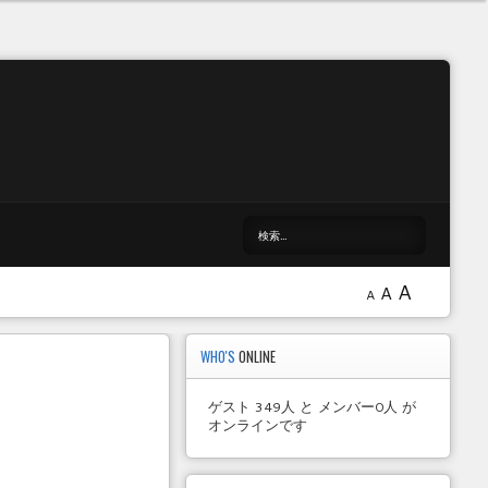
A
A
A
WHO'S
ONLINE
ゲスト 349人 と メンバー0人 が
オンラインです