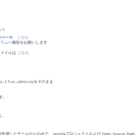
ちら
証ベータ
こちら
ーラム
へ報告をお願いします
ファイルは
こちら
a_1.5.xx_admin.zipをそのまま
す。
し、
たチームからのみで、Joomlaプロジェクトおよび Open Source Matt