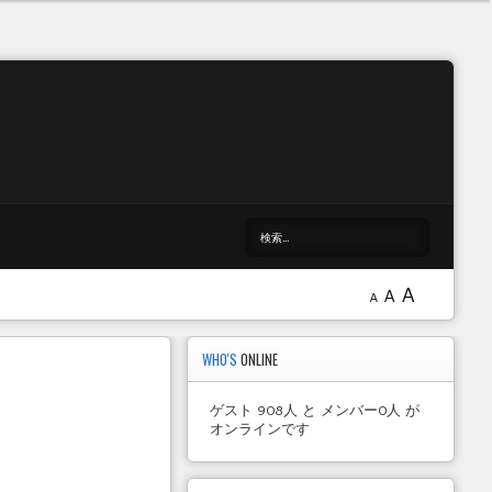
A
A
A
WHO'S
ONLINE
ゲスト 908人 と メンバー0人 が
オンラインです