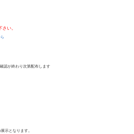
て下さい。
ら
す。確認が終わり次第配布します
みの展示となります。