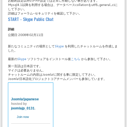
お勧め設定以外のPHP設定では正常に作動しない事があります。
Mysql4.1以降を利用する場合は、データベースcollationをutf8_general_ciに
して下さい。
詳細はフォーラム-セキュリティを確認して下さい。
START - Skype Public Chat
詳細
公開日:2008年02月11日
新たなコミュニティの場所として
Skype
を利用したチャットルームを作成しま
した。
最新の
Skype
ソフトウェアをインストール後
こちら
から参加して下さい。
第一言語は日本語です。
マイクは必要ありません。
チャットルームの内容はJoomla!に関する事に限定して下さい。
Joomla!日本語化プロジェクトコアチームメンバーも参加しています。
Joomla!japanese
hosted by
joomlajp_0131
.
Join now