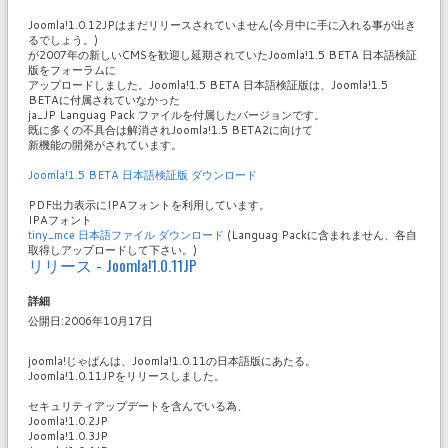
Joomla!1.0.12JPはまだリリースされていません(今月中に手に入れる事が出き
るでしょう。)
が2007年の新しいCMSを歓迎し延期されていたJoomla!1.5 BETA 日本語検証
版をフォーラムに
アップロードしました。Joomla!1.5 BETA 日本語検証版は、Joomla!1.5
BETAに付属されていなかった
ja_JP Languag Pack ファイルを付属したバージョンです。
既に多くの不具合は解消されJoomla!1.5 BETA2に向けて
新機能の開発がされています。
Joomla!1.5 BETA 日本語検証版 ダウンロード
PDF出力表示にIPAフォントを利用しています。
IPAフォント
tiny_mce 日本語ファイル ダウンロード
(Languag Packに含まれません、各自
取得しアップロードして下さい。)
リリース - Joomla!1.0.11JP
詳細
公開日:2006年10月17日
joomla!じゃぱんは、Joomla!1.0.11の日本語版にあたる。
Joomla!1.0.11JPをリリースしました。
セキュリティアップデートを含んでいる為、
Joomla!1.0.2JP
Joomla!1.0.3JP