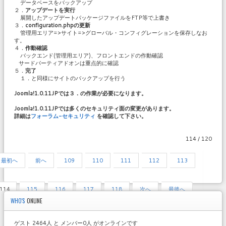
データベースをバックアップ
２．
アップデートを実行
展開したアップデートパッケージファイルをFTP等で上書き
３．
configuration.phpの更新
管理用エリア=>サイト=>グローバル・コンフィグレーションを保存しなお
す。
４．
作動確認
バックエンド(管理用エリア)、フロントエンドの作動確認
サードパーティアドオンは重点的に確認
５．
完了
１．と同様にサイトのバックアップを行う
Joomla!1.0.11JPでは３．の作業が必要になります。
Joomla!1.0.11JPでは多くのセキュリティ面の変更があります。
詳細は
フォーラム-セキュリティ
を確認して下さい。
114 / 120
最初へ
前へ
109
110
111
112
113
114
115
116
117
118
次へ
最後へ
WHO'S
ONLINE
ゲスト 2464人 と メンバー0人 がオンラインです