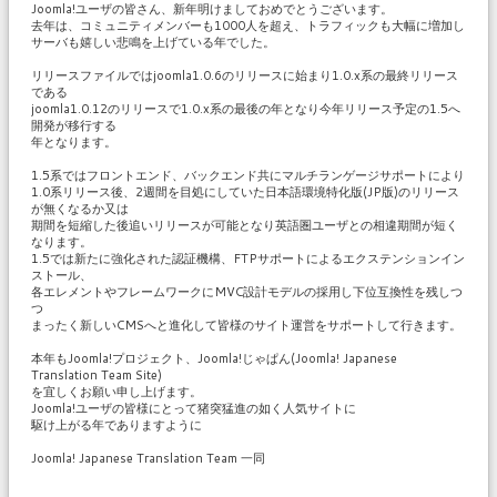
Joomla!ユーザの皆さん、新年明けましておめでとうございます。
去年は、コミュニティメンバーも1000人を超え、トラフィックも大幅に増加し
サーバも嬉しい悲鳴を上げている年でした。
リリースファイルではjoomla1.0.6のリリースに始まり1.0.x系の最終リリース
である
joomla1.0.12のリリースで1.0.x系の最後の年となり今年リリース予定の1.5へ
開発が移行する
年となります。
1.5系ではフロントエンド、バックエンド共にマルチランゲージサポートにより
1.0系リリース後、2週間を目処にしていた日本語環境特化版(JP版)のリリース
が無くなるか又は
期間を短縮した後追いリリースが可能となり英語圏ユーザとの相違期間が短く
なります。
1.5では新たに強化された認証機構、FTPサポートによるエクステンションイン
ストール、
各エレメントやフレームワークにMVC設計モデルの採用し下位互換性を残しつ
つ
まったく新しいCMSへと進化して皆様のサイト運営をサポートして行きます。
本年もJoomla!プロジェクト、Joomla!じゃぱん(Joomla! Japanese
Translation Team Site)
を宜しくお願い申し上げます。
Joomla!ユーザの皆様にとって猪突猛進の如く人気サイトに
駆け上がる年でありますように
Joomla! Japanese Translation Team 一同