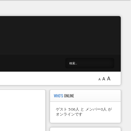
A
A
A
WHO'S
ONLINE
ゲスト 506人 と メンバー0人 が
オンラインです