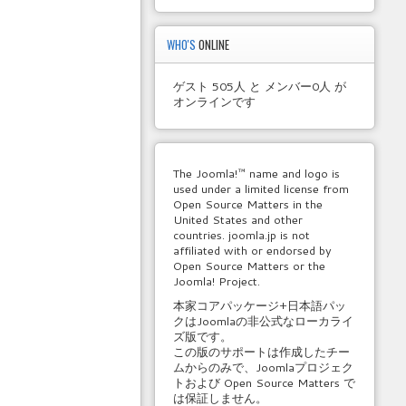
WHO'S
ONLINE
ゲスト 505人 と メンバー0人 が
オンラインです
The Joomla!™ name and logo is
used under a limited license from
Open Source Matters in the
United States and other
countries. joomla.jp is not
affiliated with or endorsed by
Open Source Matters or the
Joomla! Project.
本家コアパッケージ+日本語パッ
クはJoomlaの非公式なローカライ
ズ版です。
この版のサポートは作成したチー
ムからのみで、Joomlaプロジェク
トおよび Open Source Matters で
は保証しません。