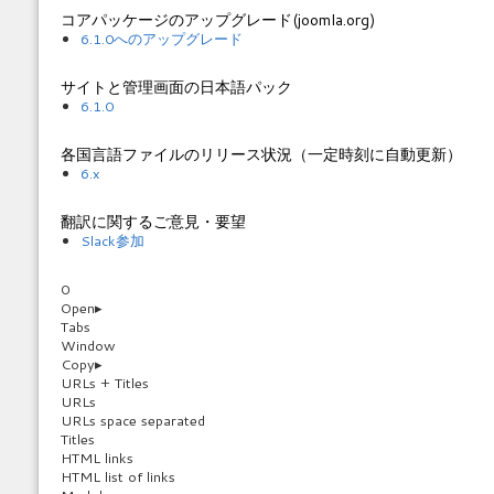
コアパッケージのアップグレード(joomla.org)
6.1.0へのアップグレード
サイトと管理画面の日本語パック
6.1.0
各国言語ファイルのリリース状況（一定時刻に自動更新）
6.x
翻訳に関するご意見・要望
Slack参加
0
Open
▸
Tabs
Window
Copy
▸
URLs + Titles
URLs
URLs space separated
Titles
HTML links
HTML list of links