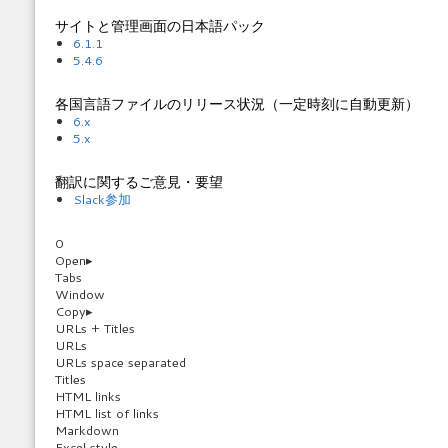
サイトと管理画面の日本語パック
6.1.1
5.4.6
各国言語ファイルのリリース状況（一定時刻に自動更新）
6.x
5.x
翻訳に関するご意見・要望
Slack参加
0
Open
▸
Tabs
Window
Copy
▸
URLs + Titles
URLs
URLs space separated
Titles
HTML links
HTML list of links
Markdown
Excel style