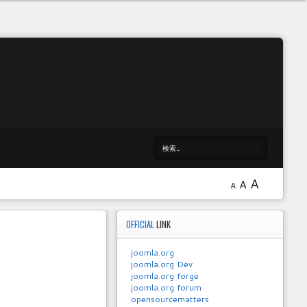
A
A
A
OFFICIAL
LINK
joomla.org
joomla.org Dev
joomla.org forge
joomla.org forum
opensourcematters