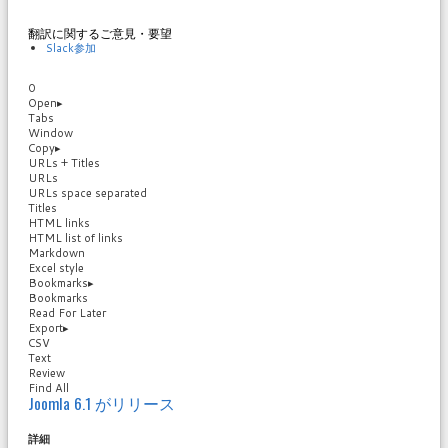
翻訳に関するご意見・要望
Slack参加
0
Open
▸
Tabs
Window
Copy
▸
URLs + Titles
URLs
URLs space separated
Titles
HTML links
HTML list of links
Markdown
Excel style
Bookmarks
▸
Bookmarks
Read For Later
Export
▸
CSV
Text
Review
Find All
Joomla 6.1 がリリース
詳細