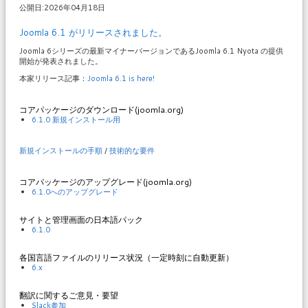
公開日:2026年04月18日
Joomla 6.1 がリリースされました。
Joomla 6シリーズの最新マイナーバージョンであるJoomla 6.1 Nyota の提供
開始が発表されました。
本家リリース記事：
Joomla 6.1 is here!
コアパッケージのダウンロード(joomla.org)
6.1.0 新規インストール用
新規インストールの手順
/
技術的な要件
コアパッケージのアップグレード(joomla.org)
6.1.0へのアップグレード
サイトと管理画面の日本語パック
6.1.0
各国言語ファイルのリリース状況（一定時刻に自動更新）
6.x
翻訳に関するご意見・要望
Slack参加