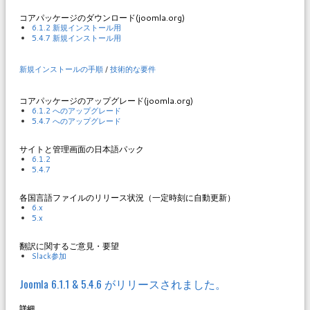
コアパッケージのダウンロード(joomla.org)
6.1.2 新規インストール用
5.4.7 新規インストール用
新規インストールの手順
/
技術的な要件
コアパッケージのアップグレード(joomla.org)
6.1.2 へのアップグレード
5.4.7 へのアップグレード
サイトと管理画面の日本語パック
6.1.2
5.4.7
各国言語ファイルのリリース状況（一定時刻に自動更新）
6.x
5.x
翻訳に関するご意見・要望
Slack参加
Joomla 6.1.1 & 5.4.6 がリリースされました。
詳細