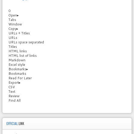
0
Open
▸
Tabs
Window
Copy
▸
URLs + Titles
URLs
URLs space separated
Titles
HTML links
HTML list of links
Markdown
Excel style
Bookmarks
▸
Bookmarks
Read For Later
Export
▸
CSV
Text
Review
Find All
OFFICIAL
LINK