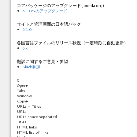
コアパッケージのアップグレード(joomla.org)
6.1.0へのアップグレード
サイトと管理画面の日本語パック
6.1.0
各国言語ファイルのリリース状況（一定時刻に自動更新）
6.x
翻訳に関するご意見・要望
Slack参加
0
Open
▸
Tabs
Window
Copy
▸
URLs + Titles
URLs
URLs space separated
Titles
HTML links
HTML list of links