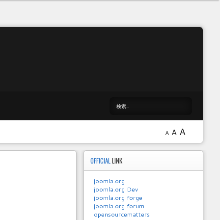
A
A
A
OFFICIAL
LINK
joomla.org
joomla.org Dev
joomla.org forge
joomla.org forum
opensourcematters