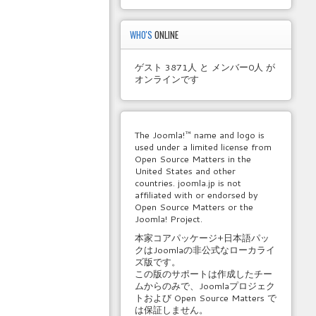
WHO'S
ONLINE
ゲスト 3871人 と メンバー0人 が
オンラインです
The Joomla!™ name and logo is
used under a limited license from
Open Source Matters in the
United States and other
countries. joomla.jp is not
affiliated with or endorsed by
Open Source Matters or the
Joomla! Project.
本家コアパッケージ+日本語パッ
クはJoomlaの非公式なローカライ
ズ版です。
この版のサポートは作成したチー
ムからのみで、Joomlaプロジェク
トおよび Open Source Matters で
は保証しません。