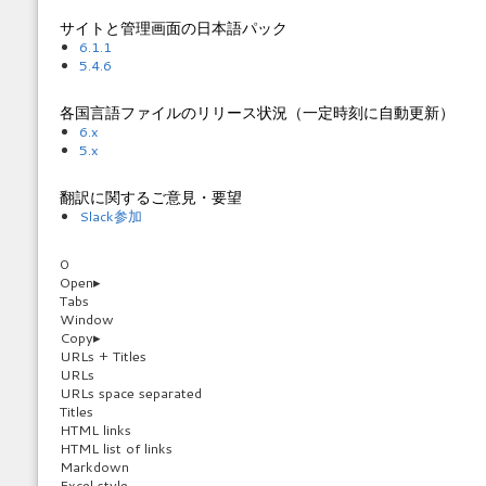
サイトと管理画面の日本語パック
6.1.1
5.4.6
各国言語ファイルのリリース状況（一定時刻に自動更新）
6.x
5.x
翻訳に関するご意見・要望
Slack参加
0
Open
▸
Tabs
Window
Copy
▸
URLs + Titles
URLs
URLs space separated
Titles
HTML links
HTML list of links
Markdown
Excel style