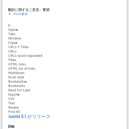
翻訳に関するご意見・要望
Slack参加
0
Open
▸
Tabs
Window
Copy
▸
URLs + Titles
URLs
URLs space separated
Titles
HTML links
HTML list of links
Markdown
Excel style
Bookmarks
▸
Bookmarks
Read For Later
Export
▸
CSV
Text
Review
Find All
Joomla 6.1 がリリース
詳細