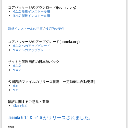
コアパッケージのダウンロード(joomla.org)
6.1.2 新規インストール用
5.4.7 新規インストール用
新規インストールの手順
/
技術的な要件
コアパッケージのアップグレード(joomla.org)
6.1.2 へのアップグレード
5.4.7 へのアップグレード
サイトと管理画面の日本語パック
6.1.2
5.4.7
各国言語ファイルのリリース状況（一定時刻に自動更新）
6.x
5.x
翻訳に関するご意見・要望
Slack参加
Joomla 6.1.1 & 5.4.6 がリリースされました。
詳細