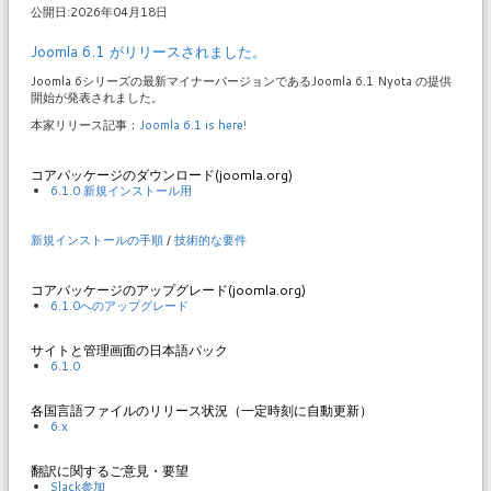
公開日:2026年04月18日
Joomla 6.1 がリリースされました。
Joomla 6シリーズの最新マイナーバージョンであるJoomla 6.1 Nyota の提供
開始が発表されました。
本家リリース記事：
Joomla 6.1 is here!
コアパッケージのダウンロード(joomla.org)
6.1.0 新規インストール用
新規インストールの手順
/
技術的な要件
コアパッケージのアップグレード(joomla.org)
6.1.0へのアップグレード
サイトと管理画面の日本語パック
6.1.0
各国言語ファイルのリリース状況（一定時刻に自動更新）
6.x
翻訳に関するご意見・要望
Slack参加