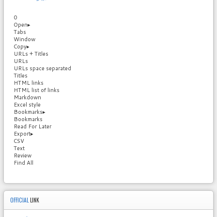
0
Open
▸
Tabs
Window
Copy
▸
URLs + Titles
URLs
URLs space separated
Titles
HTML links
HTML list of links
Markdown
Excel style
Bookmarks
▸
Bookmarks
Read For Later
Export
▸
CSV
Text
Review
Find All
OFFICIAL
LINK