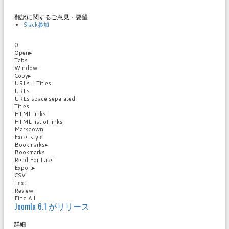
翻訳に関するご意見・要望
Slack参加
0
Open
▸
Tabs
Window
Copy
▸
URLs + Titles
URLs
URLs space separated
Titles
HTML links
HTML list of links
Markdown
Excel style
Bookmarks
▸
Bookmarks
Read For Later
Export
▸
CSV
Text
Review
Find All
Joomla 6.1 がリリース
詳細