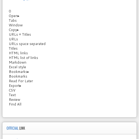
0
Open
▸
Tabs
Window
Copy
▸
URLs + Titles
URLs
URLs space separated
Titles
HTML links
HTML list of links
Markdown
Excel style
Bookmarks
▸
Bookmarks
Read For Later
Export
▸
CSV
Text
Review
Find All
OFFICIAL
LINK