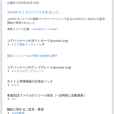
公開日:2026年04月18日
Joomla 6.1 がリリースされました。
Joomla 6シリーズの最新マイナーバージョンであるJoomla 6.1 Nyota の提供
開始が発表されました。
本家リリース記事：
Joomla 6.1 is here!
コアパッケージのダウンロード(joomla.org)
6.1.0 新規インストール用
新規インストールの手順
/
技術的な要件
コアパッケージのアップグレード(joomla.org)
6.1.0へのアップグレード
サイトと管理画面の日本語パック
6.1.0
各国言語ファイルのリリース状況（一定時刻に自動更新）
6.x
翻訳に関するご意見・要望
Slack参加