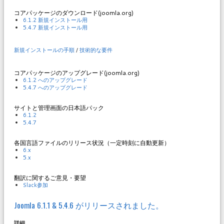
コアパッケージのダウンロード(joomla.org)
6.1.2 新規インストール用
5.4.7 新規インストール用
新規インストールの手順
/
技術的な要件
コアパッケージのアップグレード(joomla.org)
6.1.2 へのアップグレード
5.4.7 へのアップグレード
サイトと管理画面の日本語パック
6.1.2
5.4.7
各国言語ファイルのリリース状況（一定時刻に自動更新）
6.x
5.x
翻訳に関するご意見・要望
Slack参加
Joomla 6.1.1 & 5.4.6 がリリースされました。
詳細